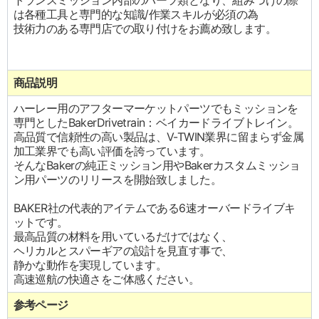
トランスミッション内部のパーツ類となり、組みつけの際
は各種工具と専門的な知識/作業スキルが必須の為
技術力のある専門店での取り付けをお薦め致します。
商品説明
ハーレー用のアフターマーケットパーツでもミッションを
専門としたBakerDrivetrain：ベイカードライブトレイン。
高品質で信頼性の高い製品は、V-TWIN業界に留まらず金属
加工業界でも高い評価を誇っています。
そんなBakerの純正ミッション用やBakerカスタムミッショ
ン用パーツのリリースを開始致しました。
BAKER社の代表的アイテムである6速オーバードライブキ
ットです。
最高品質の材料を用いているだけではなく、
ヘリカルとスパーギアの設計を見直す事で、
静かな動作を実現しています。
高速巡航の快適さをご体感ください。
参考ページ