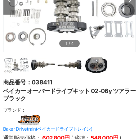
1
/
4
商品番号：038411
ベイカー オーバードライブキット 02-06y ツアラー
ブラック
ブランド：
Baker Drivetrain(ベイカードライブトレイン)
通常販売価格：
602,800円
( 税抜：
548,000円
)