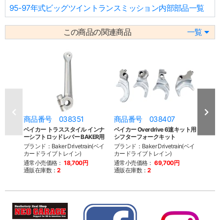
95-97年式ビッグツイントランスミッション内部部品一覧
この商品の関連商品
一覧
商品番号 038351
商品番号 038407
商品
ベイカー トラススタイル インナ
ベイカー Overdrive 6速キット用
ベイ
ーシフトロッドレバー BAKER用
シフターフォークキット
ト 0
ブランド：Baker Drivetrain(ベイ
ブランド：Baker Drivetrain(ベイ
ブランド
カードライブトレイン)
カードライブトレイン)
カー
通常小売価格：
18,700円
通常小売価格：
69,700円
通常
通販在庫数：
2
通販在庫数：
2
通販