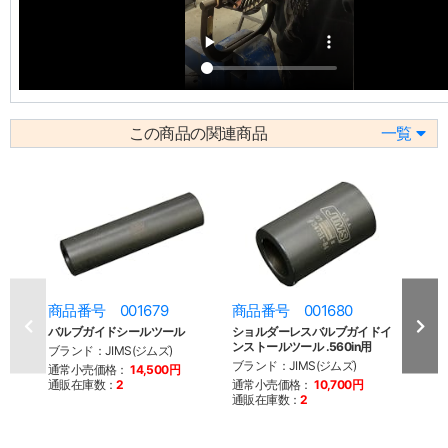
この商品の関連商品
一覧
商品番号 001679
商品番号 001680
商品
バルブガイドシールツール
ショルダーレスバルブガイドイ
バル
ンストールツール .560in用
ブランド：JIMS(ジムズ)
ブラン
ブランド：JIMS(ジムズ)
通常小売価格：
14,500円
通常
通販在庫数：
2
通常小売価格：
10,700円
通販
通販在庫数：
2