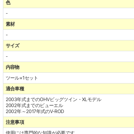
色
-
素材
-
サイズ
-
内容物
ツール×1セット
適合車種
2003年式までのOHVビッグツイン・XLモデル
2002年式までのビューエル
2002年～2017年式のV-ROD
注意事項
使用には専門的な知識が必要です。