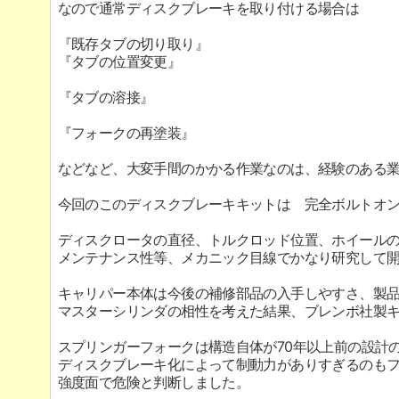
なので通常ディスクブレーキを取り付ける場合は
『既存タブの切り取り』
『タブの位置変更』
『タブの溶接』
『フォークの再塗装』
などなど、大変手間のかかる作業なのは、経験のある
今回のこのディスクブレーキキットは 完全ボルトオ
ディスクロータの直径、トルクロッド位置、ホイール
メンテナンス性等、メカニック目線でかなり研究して
キャリパー本体は今後の補修部品の入手しやすさ、製
マスターシリンダの相性を考えた結果、ブレンボ社製
スプリンガーフォークは構造自体が70年以上前の設計
ディスクブレーキ化によって制動力がありすぎるのも
強度面で危険と判断しました。