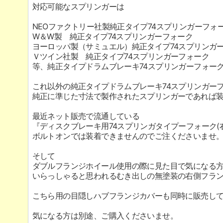
対応可能なスプリンガーは
NEOファクトリー社製純正タイプ74スプリンガーフォ
W＆W製 純正タイプ74スプリンガーフォーク
ヨーロッパ製（サミュエル）純正タイプ74スプリンガ
Ｖツイン社製 純正タイプ74スプリンガーフォーク
等、純正タイプドラムブレーキ74スプリンガーフォー
これ以外の純正タイプドラムブレーキ74スプリンガー
純正に準じた寸法で製作されたスプリンガーであれば
最近ネット販売で流通している
『ディスクブレーキ用74スプリンガタイプーフォーク(
ボルトオンでは装着できませんのでご注くださいませ
そして
ダブルフランジホイール使用の際に見た目で気になる
いらっしゃると思われるむき出しの無塗装の右側フラ
こちら用の目隠しハブフランジカバーも同時に販売し
気になる方は別途、ご購入くださいませ。