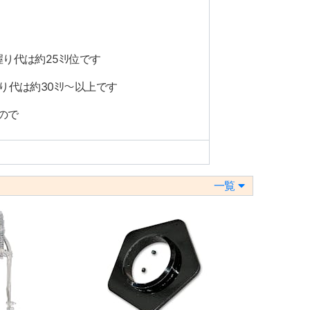
り代は約25ﾐﾘ位です
り代は約30ﾐﾘ～以上です
ので
一覧