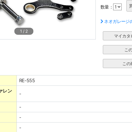
数量：
ネオガレージ
1
/
2
RE-555
ァレン
-
-
-
-