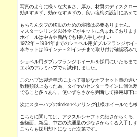
写真のように様々な大きさ、厚み、材質のディスクロ
効きすぎず、効かなすぎずの、良い塩梅の設計にあえ
もちろんタブの移動のための溶接は必要ありません。
マスターシリンダ以外全てがキットに含まれておりま
ホイールは中古や新品でも1番入手しやすい
1972年～1984年までのショベル用ダブルフランジホ
本キットは16インチ～21インチまで取り付け確認済み
ショベル用ダブルフランジホイールを採用にいたるま
エボのアルミハブでも試作しました。
このハブは製造年式によって微妙なオフセット量の違
数種類以上あった為、タイヤのセンターラインに個体
でること多々あり、使いずらさから判断して採用却下
次にスターハブのtimkenベアリング仕様ホイールでも
こちらに関しては、アクスルシャフトの細さからくる
金額面、新品、中古の流通量の少なさからくる入手し
こちらも採用却下になった次第です。