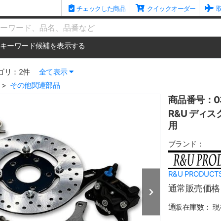
チェックした商品
クイックオーダー
me
キーワード候補を表示する
ゴリ：2件
全て表示
その他関連部品
商品番号：03
R&U ディ
用
ブランド：
R&U PRODU
通常販売価格
通販在庫数：
現