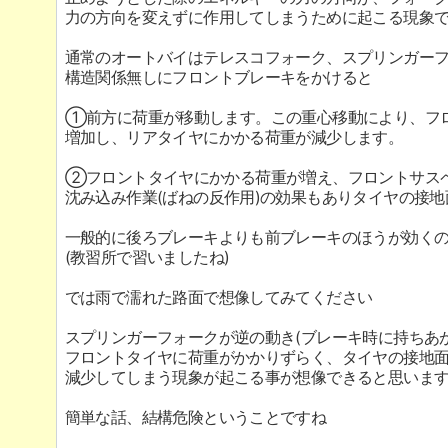
力の方向を変えずに作用してしまうために起こる現象
通常のオートバイはテレスコフォーク、スプリンガー
構造関係無しにフロントブレーキをかけると
①前方に荷重が移動します。この重心移動により、フ
増加し、リアタイヤにかかる荷重が減少します。
②フロントタイヤにかかる荷重が増え、フロントサス
沈み込み作業(ばねの反作用)の効果もありタイヤの接
一般的に後ろブレーキよりも前ブレーキのほうが効く
(教習所で習いましたね)
では雨で濡れた路面で想像してみてください
スプリンガーフォークが逆の動き(ブレーキ時に持ちあ
フロントタイヤに荷重がかかりずらく、タイヤの接地
減少してしまう現象が起こる事が想像できると思いま
簡単な話、結構危険ということですね