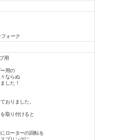
ーフォーク
ブ用
ガー用の
並々ならぬ
しました！
っておりました。
キを取り付けると
時にローターの回転を
クスプリングに