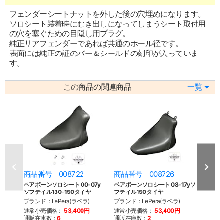
フェンダーシートナットを外した後の穴埋めになります。
ソロシート装着時にむき出しになってしまうシート取付用
の穴を塞ぐための目隠し用プラグ。
純正リアフェンダーであれば共通のホール径です。
表面には純正の証のバー＆シールドの刻印が入っていま
す。
この商品の関連商品
一覧
商品番号 008722
商品番号 008726
商品
ベアボーンソロシート 00-07y
ベアボーンソロシート 08-17yソ
ベアボ
ソフテイル130-150タイヤ
フテイル150タイヤ
ツア
ブランド：LePera(ラペラ)
ブランド：LePera(ラペラ)
ブラン
通常小売価格：
53,400円
通常小売価格：
53,400円
通常
通販在庫数：
6
通販在庫数：
2
通販