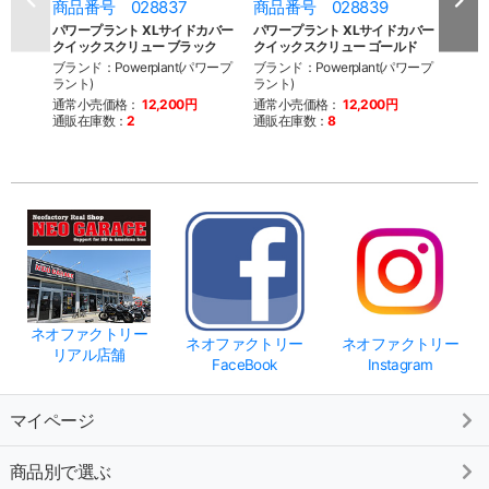
商品番号 028837
商品番号 028839
商品
パワープラント XLサイドカバー
パワープラント XLサイドカバー
パワー
クイックスクリュー ブラック
クイックスクリュー ゴールド
クイ
ブランド：Powerplant(パワープ
ブランド：Powerplant(パワープ
ブラン
ラント)
ラント)
ラント
通常小売価格：
12,200円
通常小売価格：
12,200円
通常
通販在庫数：
2
通販在庫数：
8
通販
ネオファクトリー
ネオファクトリー
ネオファクトリー
リアル店舗
FaceBook
Instagram
マイページ
商品別で選ぶ