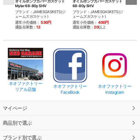
オイルポンプカバーガスケット
オイルポンプカバーガスケット
オイ
Mylar 68-80y SHV
68-80y SHV
ルキット
ブランド：JAMESGASKETS(ジ
ブランド：JAMESGASKETS(ジ
ブラン
ェームズガスケット)
ェームズガスケット)
ェーム
通常小売価格：
530円
通常小売価格：
400円
通常
通販在庫数：
12
通販在庫数：
20
以上
通販
ネオファクトリー
ネオファクトリー
ネオファクトリー
リアル店舗
FaceBook
Instagram
マイページ
商品別で選ぶ
ブランド別で選ぶ