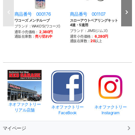
商品番号 000176
商品番号 001107
商品
ワコーズ メンテルーブ
スローアウトベアリングキット
ギアベア
4速・5速用
yXL
ブランド：WAKO'S(ワコーズ)
ブランド：JIMS(ジムズ)
ブラン
通常小売価格：
2,380円
通販在庫数：
売り切れ中
通常小売価格：
6,280円
通常
通販在庫数：
20
以上
通販
ネオファクトリー
ネオファクトリー
ネオファクトリー
リアル店舗
FaceBook
Instagram
マイページ