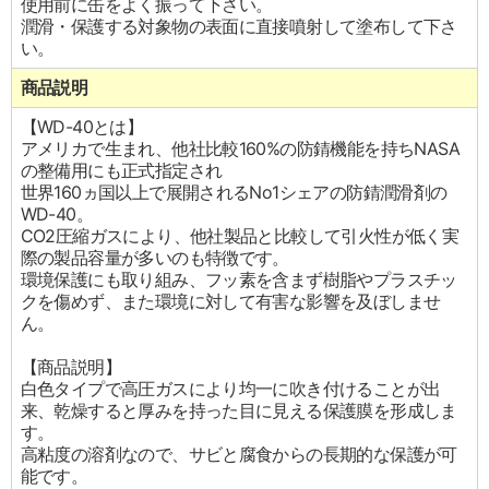
使用前に缶をよく振って下さい。
潤滑・保護する対象物の表面に直接噴射して塗布して下さ
い。
商品説明
【WD-40とは】
アメリカで生まれ、他社比較160%の防錆機能を持ちNASA
の整備用にも正式指定され
世界160ヵ国以上で展開されるNo1シェアの防錆潤滑剤の
WD-40。
CO2圧縮ガスにより、他社製品と比較して引火性が低く実
際の製品容量が多いのも特徴です。
環境保護にも取り組み、フッ素を含まず樹脂やプラスチッ
クを傷めず、また環境に対して有害な影響を及ぼしませ
ん。
【商品説明】
白色タイプで高圧ガスにより均一に吹き付けることが出
来、乾燥すると厚みを持った目に見える保護膜を形成しま
す。
高粘度の溶剤なので、サビと腐食からの長期的な保護が可
能です。