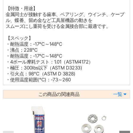
【特徴・用途】
金属同士が接触する歯車、ベアリング、ウインチ、ケーブ
ル、蝶番、留め金など工具屋機器の動きを
スムーズにし重荷を受ける金属接合部に最適です。
【スペック】
・耐熱温度：-17℃～148℃
・沸点；228℃
・耐熱温度；-17℃～148℃
・4ボール摩耗テスト：1.01（ASTM4172）
・極圧：300lbs以下（ASTM D3233)
・引火点：98℃（ASTM D 3828)
・使用温度範囲(℃)：-73～260
この商品の関連商品
一覧