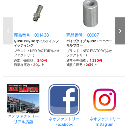
商品番号 001438
商品番号 009071
商品
1/8NPTx3/8in オイルラインフ
パイプタイプ 1/8NPT ユニバー
オイル
ィッティング
サルフロー
フィッ
ブランド：NEO FACTORY(ネオ
ブランド：NEO FACTORY(ネオ
ブラン
ファクトリー)
ファクトリー)
通常
通常小売価格：
840円
通常小売価格：
1,230円
通販
通販在庫数：
20
以上
通販在庫数：
20
以上
ネオファクトリー
ネオファクトリー
ネオファクトリー
リアル店舗
FaceBook
Instagram