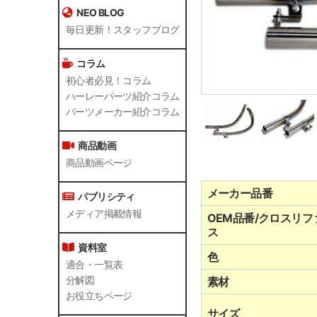
NEO BLOG
毎日更新！スタッフブログ
コラム
初心者必見！コラム
ハーレーパーツ紹介コラム
パーツメーカー紹介コラム
商品動画
商品動画ページ
メーカー品番
パブリシティ
メディア掲載情報
OEM品番/クロスリフ
ス
資料室
色
適合・一覧表
分解図
素材
お役立ちページ
サイズ