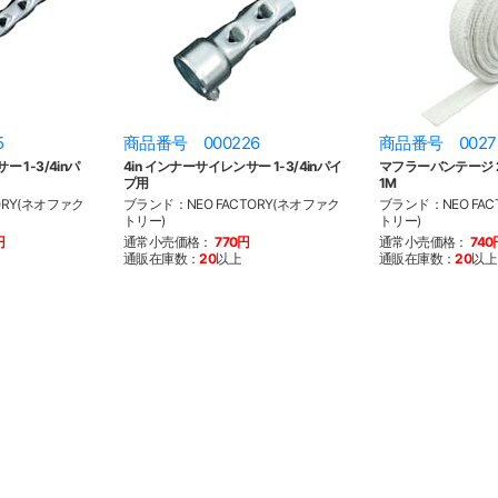
5
商品番号 000226
商品番号 0027
ー 1-3/4inパ
4in インナーサイレンサー 1-3/4inパイ
マフラーバンテージ 2.
プ用
1M
ORY(ネオファク
ブランド：NEO FACTORY(ネオファク
ブランド：NEO FAC
トリー)
トリー)
円
通常小売価格：
770円
通常小売価格：
740
通販在庫数：
20
以上
通販在庫数：
20
以上