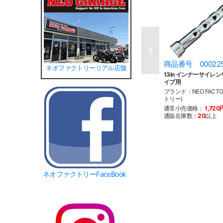
商品番号 00022
ネオファクトリーリアル店舗
13in インナーサイレンサ
イプ用
ブランド：NEO FACT
トリー)
通常小売価格：
1,720
通販在庫数：
20
以上
ネオファクトリーFaceBook