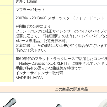
肉厚：1.6mm
マフラー×1セット
2007年～2013年XLスポーツスター(フォワードコント
※手曲げの公差により
フロントバンクに純正サイレンサーのバイパスパイプ
必要に応じて、『詳細図B』のようにバイパスパイプを
※レース専用品、公道走行不可。
装着に際し、その他加工や工夫が伴う場合がございま
予めご了承下さい。
1960年代のフラットトラックレースで活躍したコンペ
『Harley-Davidson XLR, XLRTT』に採用さ
手曲げ特有の柔らかな曲線美が特徴です。
インナーサイレンサー取付可
MADE IN JAPAN
この商品の関連商品