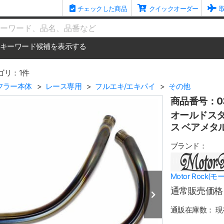
チェックした商品
クイックオーダー
me
キーワード候補を表示する
ゴリ：1件
フラー本体
レース専用
フルエキ/エキパイ
その他
商品番号：03
オールドスタイ
ス ベアメタ
ブランド：
Motor Rock(
通常販売価格
通販在庫数：
現