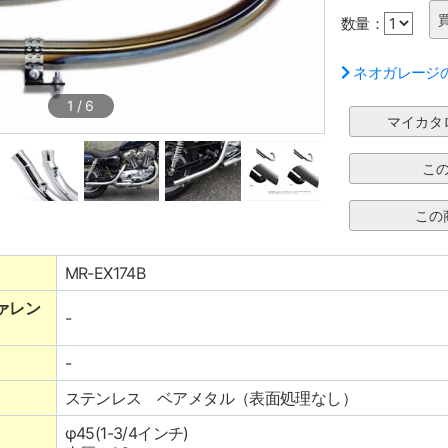
数量：
ネオガレージ
1
/
6
MR-EX174B
ァレン
-
-
ステンレス ベアメタル（表面処理なし）
φ45(1-3/4インチ)