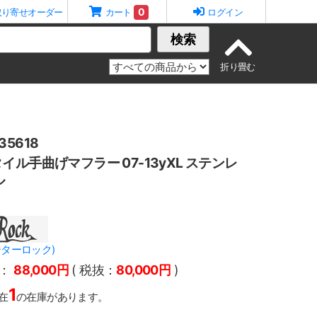
0
取り寄せオーダー
カート
ログイン
検索
5618
ル手曲げマフラー 07-13yXL ステンレ
ル
モーターロック)
：
88,000円
( 税抜：
80,000円
)
1
在
の在庫があります。