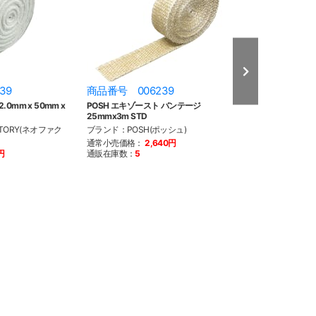
39
商品番号 006239
商品番号 006
0mm x 50mm x
POSH エキゾースト バンテージ
POSH エキゾー
25mmx3m STD
25mmx3m グラ
TORY(ネオファク
ブランド：POSH(ポッシュ)
ブランド：POSH(
通常小売価格：
2,640円
通常小売価格：
2
円
通販在庫数：
5
通販在庫数：
4