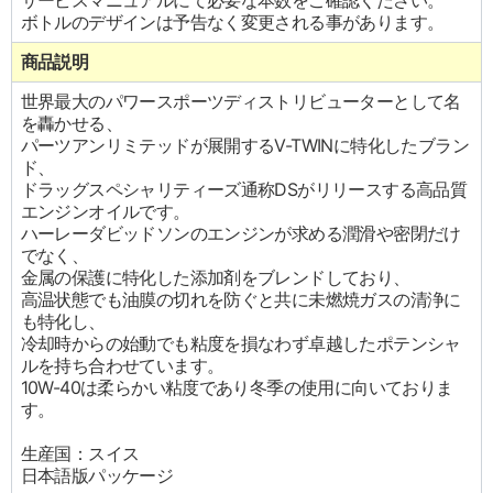
サービスマニュアルにて必要な本数をご確認ください。
ボトルのデザインは予告なく変更される事があります。
商品説明
世界最大のパワースポーツディストリビューターとして名
を轟かせる、
パーツアンリミテッドが展開するV-TWINに特化したブラン
ド、
ドラッグスペシャリティーズ通称DSがリリースする高品質
エンジンオイルです。
ハーレーダビッドソンのエンジンが求める潤滑や密閉だけ
でなく、
金属の保護に特化した添加剤をブレンドしており、
高温状態でも油膜の切れを防ぐと共に未燃焼ガスの清浄に
も特化し、
冷却時からの始動でも粘度を損なわず卓越したポテンシャ
ルを持ち合わせています。
10W-40は柔らかい粘度であり冬季の使用に向いておりま
す。
生産国：スイス
日本語版パッケージ