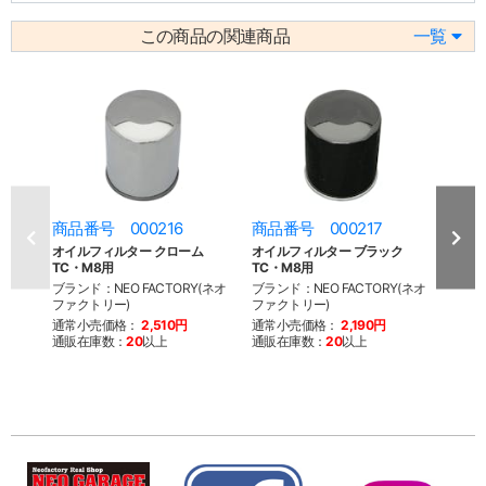
この商品の関連商品
一覧
商品番号 000216
商品番号 000217
商品
オイルフィルター クローム
オイルフィルター ブラック
オイル
TC・M8用
TC・M8用
BT・
ブランド：NEO FACTORY(ネオ
ブランド：NEO FACTORY(ネオ
ブラン
ファクトリー)
ファクトリー)
ファク
通常小売価格：
2,510円
通常小売価格：
2,190円
通常
通販在庫数：
20
以上
通販在庫数：
20
以上
通販