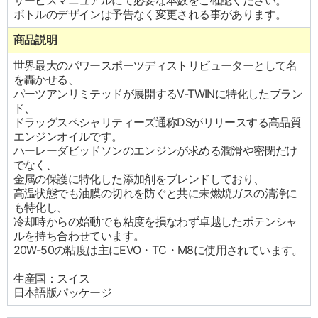
サービスマニュアルにて必要な本数をご確認ください。
ボトルのデザインは予告なく変更される事があります。
商品説明
世界最大のパワースポーツディストリビューターとして名
を轟かせる、
パーツアンリミテッドが展開するV-TWINに特化したブラン
ド、
ドラッグスペシャリティーズ通称DSがリリースする高品質
エンジンオイルです。
ハーレーダビッドソンのエンジンが求める潤滑や密閉だけ
でなく、
金属の保護に特化した添加剤をブレンドしており、
高温状態でも油膜の切れを防ぐと共に未燃焼ガスの清浄に
も特化し、
冷却時からの始動でも粘度を損なわず卓越したポテンシャ
ルを持ち合わせています。
20W-50の粘度は主にEVO・TC・M8に使用されています。
生産国：スイス
日本語版パッケージ