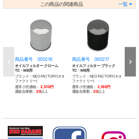
この商品の関連商品
一覧
商品番号 000216
商品番号 000217
商品
オイルフィルター クローム
オイルフィルター ブラック
オイル
TC・M8用
TC・M8用
BT・
ブランド：NEO FACTORY(ネオ
ブランド：NEO FACTORY(ネオ
ブラン
ファクトリー)
ファクトリー)
ファク
通常小売価格：
2,510円
通常小売価格：
2,190円
通常
通販在庫数：
20
以上
通販在庫数：
20
以上
通販