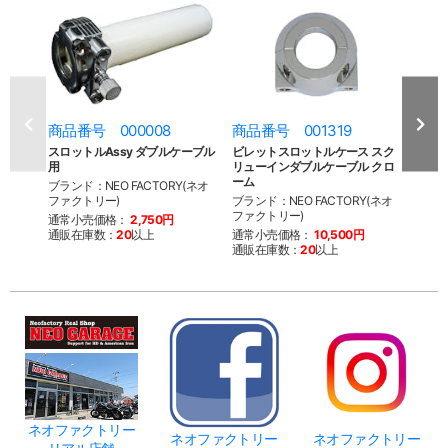
商品番号 000008
商品番号 001319
商品
スロットルAssy ダブルケーブル
ビレットスロットルケース スク
ビレ
用
リューインダブルケーブル クロ
リュ
ーム
ッシ
ブランド：NEO FACTORY(ネオ
ファクトリー)
ブランド：NEO FACTORY(ネオ
ブラン
ファクトリー)
ファク
通常小売価格：
2,750円
通販在庫数：
20
以上
通常小売価格：
10,500円
通常
通販在庫数：
20
以上
通販
ネオファクトリー
ネオファクトリー
ネオファクトリー