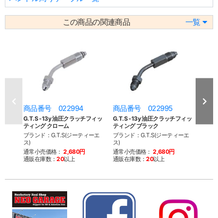
この商品の関連商品
一覧
商品番号 022994
商品番号 022995
商品
G.T.S -13y 油圧クラッチフィッ
G.T.S -13y 油圧クラッチフィッ
BYO
ティング クローム
ティング ブラック
トレート
ブランド：G.T.S(ジーティーエ
ブランド：G.T.S(ジーティーエ
ブラン
ス)
ス)
通常
通常小売価格：
2,680円
通常小売価格：
2,680円
通販
通販在庫数：
20
以上
通販在庫数：
20
以上