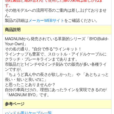
他社製品と組み合わせて使用した際の保障は致しかねま
す。
その他モデルへの流用可否のご案内は差し上げておりませ
ん。
製品の詳細は
メーカーWEBサイト
をご確認ください。
商品説明
MAGNUMから発売されている革新的シリーズ「BYO(Build-
Your-Own)」
その名の通り、"自分で作る"ラインキット！
ラインナップも豊富で、スロットル・アイドルケーブルに
クラッチ・ブレーキラインまであります。
市販品だと1インチや2インチ刻みでの販売が多い各種ライ
ンですが、
「ちょうど真ん中の長さが欲しかった」 や 「あとちょっと
長い・短いと良いのに」
と思ったことありませんか？
自分の車両だけの、理想にあったラインを実現できるのが
「MAGNUM BYO」です。
参考ページ
ハンドル周りケーブル一覧