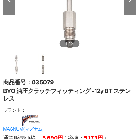
1
/
2
商品番号：035079
BYO 油圧クラッチフィッティング -12y BT ステン
レス
ブランド：
MAGNUM(マグナム)
通常販売価格：
5,690円
( 税抜：
5,173円
)