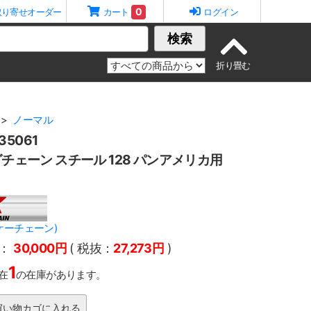
0
取り寄せオーダー
カート
ログイン
検索
ノーマル
5061
グチェーン スチール 128 パンアメリカ用
ーケーチェーン)
：
30,000円
( 税抜：
27,273円
)
1
在
の在庫があります。