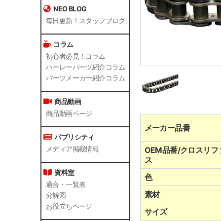
NEO BLOG
毎日更新！スタッフブログ
コラム
初心者必見！コラム
ハーレーパーツ紹介コラム
パーツメーカー紹介コラム
商品動画
商品動画ページ
メーカー品番
パブリシティ
メディア掲載情報
OEM品番/クロスリフ
ス
資料室
色
適合・一覧表
素材
分解図
お役立ちページ
サイズ