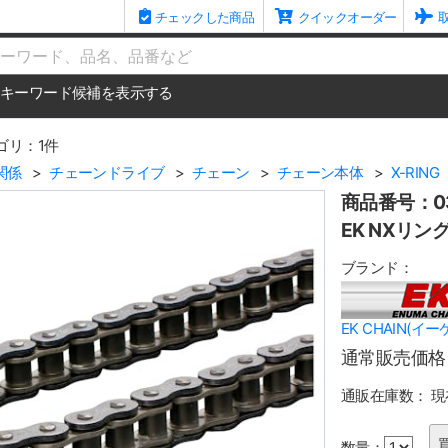
チェックした商品
クイックオーダー
me
キーワード候補を表示する
ゴリ：1件
関係
チェーンドライブ
チェーン
チェーン本体
X-RING
商品番号：03
EK NXリン
ブランド：
EK CHAIN(イ
通常販売価格
通販在庫数：
現
数量：