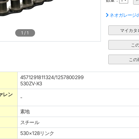
ネオガレージ
1
/
1
4571291811324/1257800299
530ZV-X3
ァレン
-
素地
スチール
530×128リンク