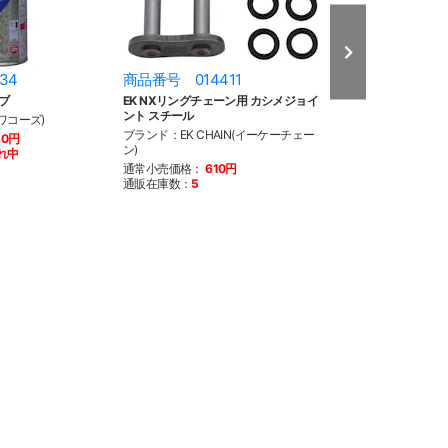
34
商品番号 014411
商品番号 023
ブ
EK NXリングチェーン用 カシメジョイ
EK NXリングチ
ント スチール
ョイント スチール
(ワコーズ)
ブランド：EK CHAIN(イーケーチェー
ブランド：EK CH
80円
ン)
ン)
れ中
通常小売価格：
610円
通常小売価格：
2
通販在庫数：
5
通販在庫数：
1