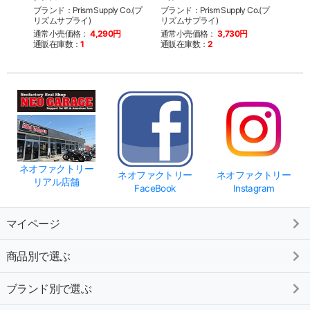
ブランド：Prism Supply Co.(プ
ブランド：Prism Supply Co.(プ
リズム
リズムサプライ)
リズムサプライ)
通常
通常小売価格：
4,290円
通常小売価格：
3,730円
通販
通販在庫数：
1
通販在庫数：
2
ネオファクトリー
ネオファクトリー
ネオファクトリー
リアル店舗
FaceBook
Instagram
マイページ
商品別で選ぶ
ブランド別で選ぶ