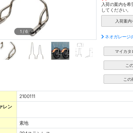
入荷の案内を希
してください。
1
/
6
ネオガレージ
2100111
ァレン
素地