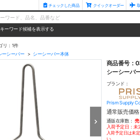
チェックした商品
クイックオーダー
me
キーワード候補を表示する
ゴリ：1件
シーシーバー
シーシーバー本体
商品番号：03
シーシーバー 
ブランド：
Prism Suppl
通常販売価格
通販在庫数：
売
入荷予定日：未
入荷予定日は未
い。