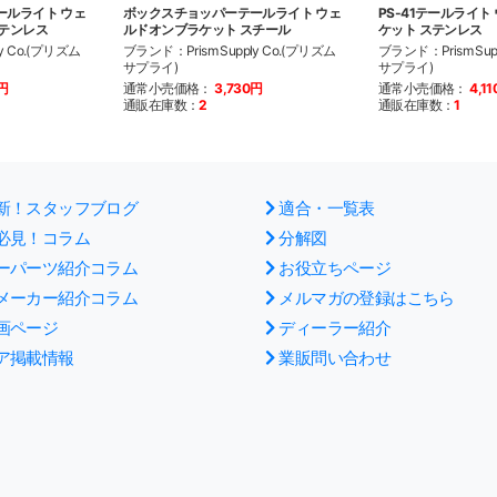
ールライト ウェ
ボックスチョッパーテールライト ウェ
PS-41テールライ
テンレス
ルドオンブラケット スチール
ケット ステンレス
y Co.(プリズム
ブランド：Prism Supply Co.(プリズム
ブランド：Prism Sup
サプライ)
サプライ)
0円
通常小売価格：
3,730円
通常小売価格：
4,1
通販在庫数：
2
通販在庫数：
1
新！スタッフブログ
適合・一覧表
必見！コラム
分解図
ーパーツ紹介コラム
お役立ちページ
メーカー紹介コラム
メルマガの登録はこちら
画ページ
ディーラー紹介
ア掲載情報
業販問い合わせ