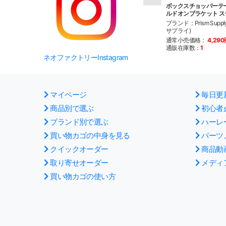
ボックスチョッパーテ
ルドオンブラケット ス
ブランド：Prism Suppl
サプライ)
通常小売価格：
4,29
通販在庫数：
1
ネオファクトリーInstagram
マイページ
毎日更
商品別で選ぶ
初心者
ブランド別で選ぶ
ハーレ
買い物カゴの中身を見る
パーツ
クイックオーダー
商品動
取り寄せオーダー
メディ
買い物カゴの使い方