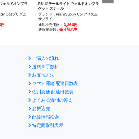
ト ウェルドオンブラ
PS-41テールライト ウェルドオンブラ
シーシーバー ショート
ケット スチール
チール
ply Co.(プリズム
ブランド：Prism Supply Co.(プリズム
ブランド：Prism S
サプライ)
サプライ)
10円
通常小売価格：
3,360円
通常小売価格：
3
通販在庫数：
売り切れ中
通販在庫数：
1
ご購入の流れ
送料＆手数料
お支払方法
ヤマト運輸 配達日数表
佐川急便 配達日数表
よくある質問の答え
お振込先
配達情報検索
特定商取引表示