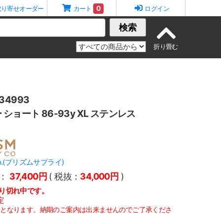
0
取り寄せオーダー
カート
ログイン
検索
4993
ショート 86-93y XL ステンレス
y Co.(プリズムサプライ)
：
37,400円
( 税抜：
34,000円
)
り切れ中です。
定
定となります。納期のご案内は出来ませんのでご了承くださ