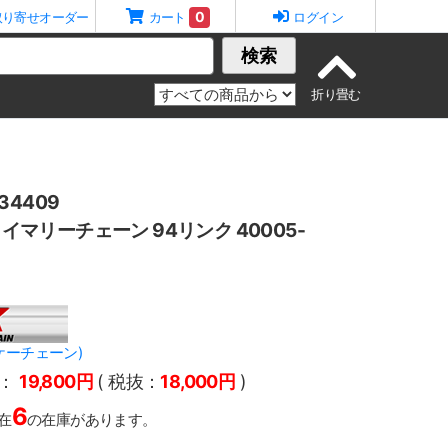
0
取り寄せオーダー
カート
ログイン
検索
4409
プライマリーチェーン 94リンク 40005-
ーケーチェーン)
：
19,800円
( 税抜：
18,000円
)
6
在
の在庫があります。