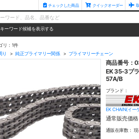
チェックした商品
クイックオーダー
me
キーワード候補を表示する
ゴリ：1件
周り
純正プライマリー関係
プライマリーチェーン
商品番号：03
EK 35-3
57A/B
ブランド：
EK CHAIN(イ
通常販売価格
通販在庫数：
現