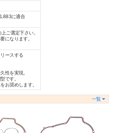
XL883に適合
の上ご選定下さい。
必要になります。
リリースする
耐久性を実現。
判型です。
換をお奨めします。
一覧