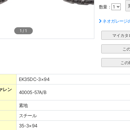
数量：
ネオガレージ
1
/
1
EK35DC-3×94
ァレン
40005-57A/B
素地
スチール
35-3×94