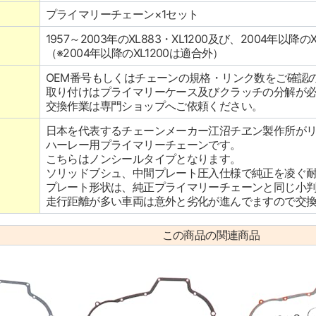
プライマリーチェーン×1セット
1957～2003年のXL883・XL1200及び、2004年以降の
（※2004年以降のXL1200は適合外）
OEM番号もしくはチェーンの規格・リンク数をご確認
取り付けはプライマリーケース及びクラッチの分解が
交換作業は専門ショップへご依頼ください。
日本を代表するチェーンメーカー江沼チヱン製作所が
ハーレー用プライマリーチェーンです。
こちらはノンシールタイプとなります。
ソリッドブシュ、中間プレート圧入仕様で純正を凌ぐ
プレート形状は、純正プライマリーチェーンと同じ小
走行距離が多い車両は意外と劣化が進んでますので交
この商品の関連商品