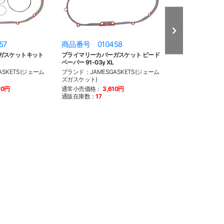
57
商品番号 010458
商品番号 010
ガスケットキット
プライマリーカバーガスケット ビード
プライマリーガス
ペーパー 91-03y XL
Foamet 91-03y X
SKETS(ジェーム
ブランド：JAMESGASKETS(ジェーム
ブランド：JAMES
ズガスケット)
ズガスケット)
60円
通常小売価格：
3,610円
通常小売価格：
1
通販在庫数：
17
通販在庫数：
20
以