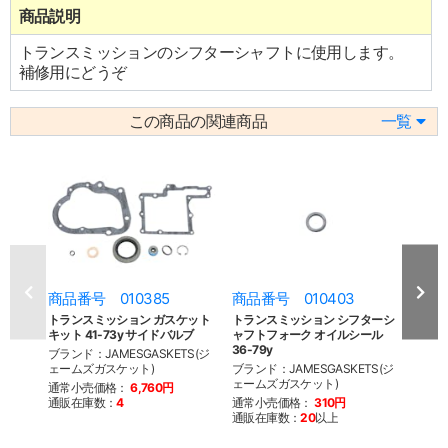
商品説明
トランスミッションのシフターシャフトに使用します。
補修用にどうぞ
この商品の関連商品
一覧
商品番号 010385
商品番号 010403
商品
トランスミッション ガスケット
トランスミッション シフターシ
トラ
キット 41-73y サイドバルブ
ャフトフォーク オイルシール
ーガス
36-79y
ブランド：JAMESGASKETS(ジ
ブラン
ェームズガスケット)
ブランド：JAMESGASKETS(ジ
ェーム
ェームズガスケット)
通常小売価格：
6,760円
通常
通販在庫数：
4
通常小売価格：
310円
通販
通販在庫数：
20
以上