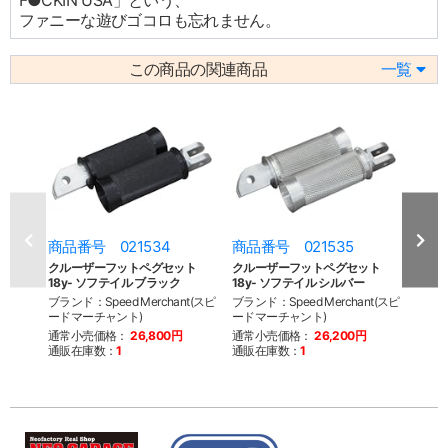
F●CKIN USA」という、
ファニーな遊びゴコロも忘れません。
この商品の関連商品
一覧
商品番号 021534
商品番号 021535
商品
クルーザーフットペグセット
クルーザーフットペグセット
クル
18y- ソフテイル ブラック
18y- ソフテイル シルバー
18y
ブランド：Speed Merchant(スピ
ブランド：Speed Merchant(スピ
ブランド
ードマーチャント)
ードマーチャント)
ードマ
通常小売価格：
26,800円
通常小売価格：
26,200円
通常
通販在庫数：
1
通販在庫数：
1
通販