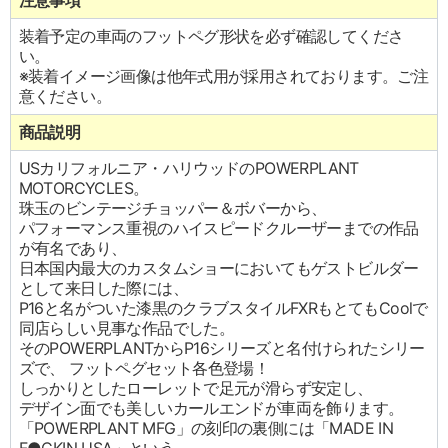
注意事項
装着予定の車両のフットペグ形状を必ず確認してくださ
い。
※装着イメージ画像は他年式用が採用されております。ご注
意ください。
商品説明
USカリフォルニア・ハリウッドのPOWERPLANT
MOTORCYCLES。
珠玉のビンテージチョッパー＆ボバーから、
パフォーマンス重視のハイスピードクルーザーまでの作品
が有名であり、
日本国内最大のカスタムショーにおいてもゲストビルダー
として来日した際には、
P16と名がついた漆黒のクラブスタイルFXRもとてもCoolで
同店らしい見事な作品でした。
そのPOWERPLANTからP16シリーズと名付けられたシリー
ズで、 フットペグセット各色登場！
しっかりとしたローレットで足元が滑らず安定し、
デザイン面でも美しいカールエンドが車両を飾ります。
「POWERPLANT MFG」の刻印の裏側には「MADE IN