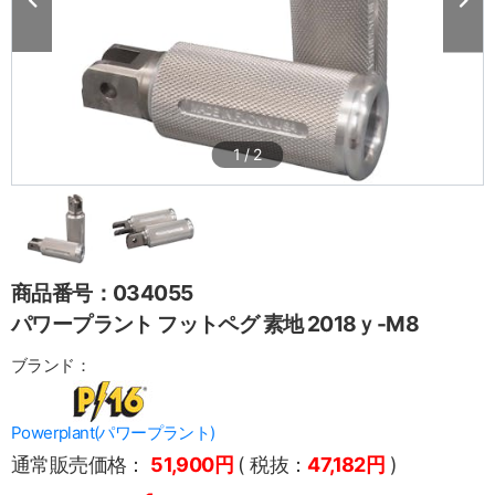
1
/
2
商品番号：034055
パワープラント フットペグ 素地 2018ｙ-M8
ブランド：
Powerplant(パワープラント)
通常販売価格：
51,900円
( 税抜：
47,182円
)