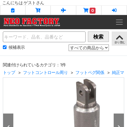
こんにちは ゲストさん
0
Name
検索
候補表示
関連付けられているカテゴリ：1件
トップ
フットコントロール周り
フットペグ関係
純正マ