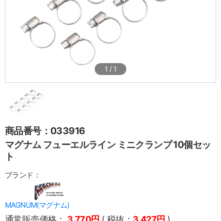
1
/
1
商品番号：033916
マグナム フューエルライン ミニクランプ 10個セッ
ト
ブランド：
MAGNUM(マグナム)
通常販売価格：
3,770円
( 税抜：
3,427円
)