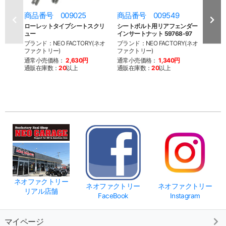
商品番号 009025
商品番号 009549
商品番
ローレットタイプシートスクリ
シートボルト用リアフェンダー
ロー
ュー
インサートナット 59768-97
ュー 
ブランド：NEO FACTORY(ネオ
ブランド：NEO FACTORY(ネオ
ブラン
ファクトリー)
ファクトリー)
ファク
通常小売価格：
2,630円
通常小売価格：
1,340円
通常
通販在庫数：
20
以上
通販在庫数：
20
以上
通販
ネオファクトリー
ネオファクトリー
ネオファクトリー
リアル店舗
FaceBook
Instagram
マイページ