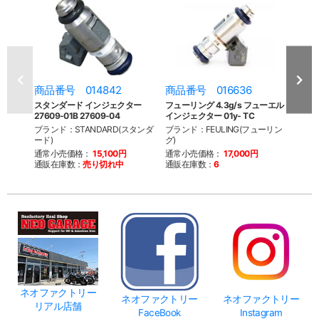
商品番号 014842
商品番号 016636
商品
スタンダード インジェクター
フューリング 4.3g/s フューエル
EFI
27609-01B 27609-04
インジェクター 01y- TC
アラー
ブランド：STANDARD(スタンダ
ブランド：FEULING(フューリン
ブラン
ード)
グ)
ファク
通常小売価格：
15,100円
通常小売価格：
17,000円
通常
通販在庫数：
売り切れ中
通販在庫数：
6
通販
ネオファクトリー
ネオファクトリー
ネオファクトリー
リアル店舗
FaceBook
Instagram