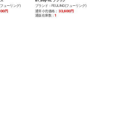
レス
BT,86y-XL ブラック
トムポート ホワイ
G(フューリング)
ブランド：FEULING(フューリング)
ブランド：FEULI
600円
通常小売価格：
33,600円
通常小売価格：
5
通販在庫数：
1
通販在庫数：
7