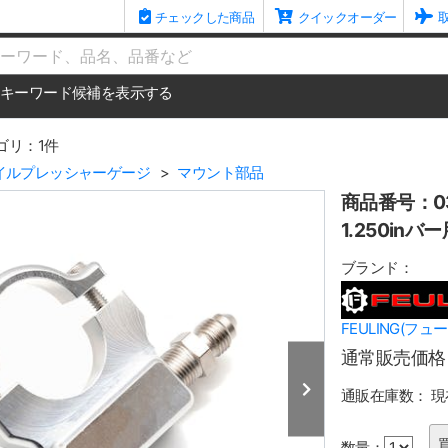
チェックした商品
クイックオーダー
me
キーワード候補を表示する
ゴリ：1件
イルプレッシャーゲージ
マウント部品
商品番号：03
1.250inバ
ブランド：
FEULING(フュ
通常販売価格
通販在庫数：
現
数量：