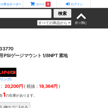
0
取り寄せオーダー
カート
ログイン
検索
3770
ー用 PSIゲージマウント 1/8NPT 素地
ーリング)
：
20,200円
( 税抜：
18,364円
)
1
在
の在庫があります。