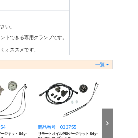
ださい。
ウントできる専用クランプです。
すくオススメです。
一覧
54
商品番号 033755
商品番号 033
ージキット 84y-
リモートオイルPSIゲージキット 84y-
100PSI オイル