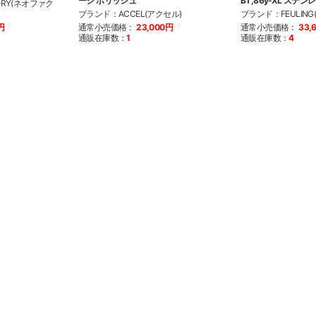
ージ ポリッシュ
BT,86y-XL ステン
ORY(ネオファク
ブランド：ACCEL(アクセル)
ブランド：FEULIN
円
通常小売価格：
23,000円
通常小売価格：
33,
通販在庫数：
1
通販在庫数：
4