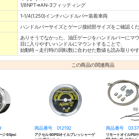
1/8NPT⇒AN-3フィッティング
1-1/4(1.250)インチハンドルバー装着車両
ハンドルバーサイズとゲージ接続部サイズをご確認く
ありそうでなかった、油圧ゲージをハンドルバーにマ
目に入りやすいハンドルにマウントすることで、
始動時～走行時の回転数に合わせた数値も読み取りや
この商品の関連商品
9
商品番号 012192
商品番号 0337
 60psi
アクセル 60PSIオイルプレッシャーゲ
リモートオイルPSIゲ