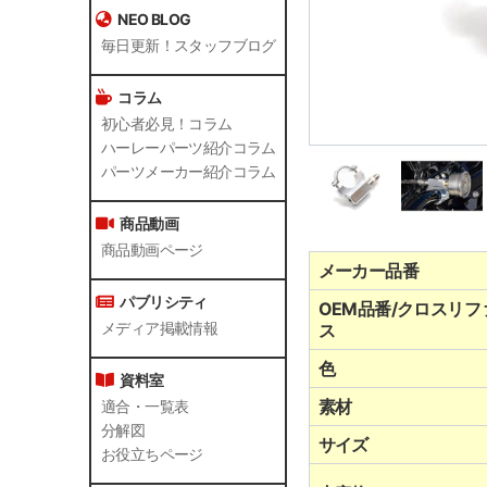
NEO BLOG
毎日更新！スタッフブログ
コラム
初心者必見！コラム
ハーレーパーツ紹介コラム
パーツメーカー紹介コラム
商品動画
商品動画ページ
メーカー品番
パブリシティ
OEM品番/クロスリフ
メディア掲載情報
ス
色
資料室
素材
適合・一覧表
分解図
サイズ
お役立ちページ