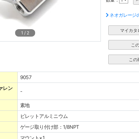
ネオガレージ
1
/
2
9057
ァレン
-
素地
ビレットアルミニウム
ゲージ取り付け部：1/8NPT
マウント×1