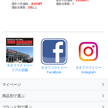
通常小売価格：
23,000円
通常小売価格：
8,570円
通販在庫数：
1
通常
通販在庫数：
20
以上
通販
ネオファクトリー
ネオファクトリー
ネオファクトリー
リアル店舗
FaceBook
Instagram
マイページ
商品別で選ぶ
ブランド別で選ぶ