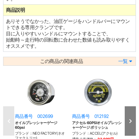
商品説明
ありそうでなかった、油圧ゲージをハンドルバーにマウン
トできる専用クランプです。
目に入りやすいハンドルにマウントすることで、
始動時～走行時の回転数に合わせた数値も読み取りやすく
オススメです。
この商品の関連商品
一覧
商品番号 002699
商品番号 012192
商品
オイルプレッシャーゲージ
アクセル 60PSIオイルプレッシ
リモー
60psi
ャーゲージ ポリッシュ
84y-
ブランド：NEO FACTORY(ネオ
ブランド：ACCEL(アクセル)
ブラン
ファクトリー)
グ)