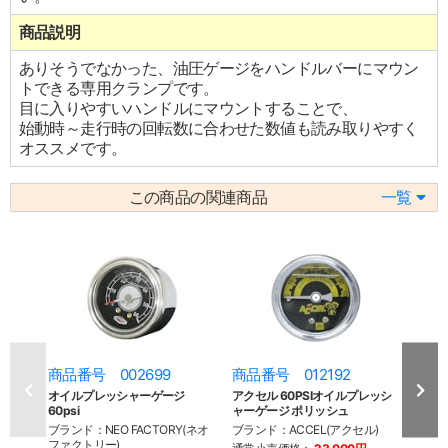
商品説明
ありそうでなかった、油圧ゲージをハンドルバーにマウン
トできる専用クランプです。
目に入りやすいハンドルにマウントすることで、
始動時～走行時の回転数に合わせた数値も読み取りやすく
オススメです。
この商品の関連商品
一覧
商品番号 002699
商品番号 012192
商品
オイルプレッシャーゲージ
アクセル 60PSIオイルプレッシ
リモー
60psi
ャーゲージ ポリッシュ
84y-
ブランド：NEO FACTORY(ネオ
ブランド：ACCEL(アクセル)
ブラン
ファクトリー)
グ)