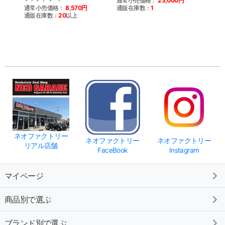
通常小売価格：
23,000円
通常小売価格：
8,570円
通販在庫数：
1
通常
通販在庫数：
20
以上
通販
ネオファクトリー
ネオファクトリー
ネオファクトリー
リアル店舗
FaceBook
Instagram
マイページ
商品別で選ぶ
ブランド別で選ぶ