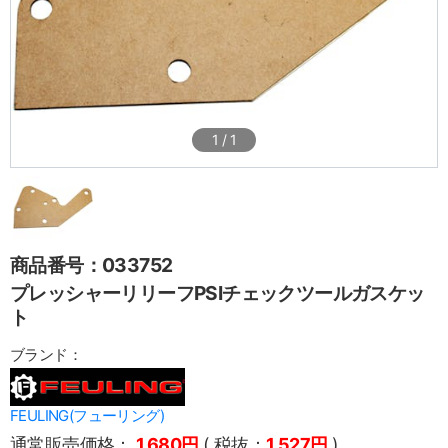
1
/
1
商品番号：033752
プレッシャーリリーフPSIチェックツールガスケッ
ト
ブランド：
FEULING(フューリング)
通常販売価格：
1,680円
( 税抜：
1,527円
)