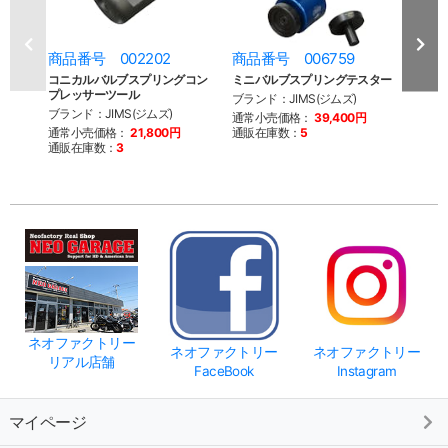
商品番号 002202
商品番号 006759
商品
コニカルバルブスプリングコン
ミニバルブスプリングテスター
エキゾ
プレッサーツール
ツスタ
ブランド：JIMS(ジムズ)
ブランド：JIMS(ジムズ)
ブラン
通常小売価格：
39,400円
ブイ)
通常小売価格：
21,800円
通販在庫数：
5
通販在庫数：
3
通常
通販
ネオファクトリー
ネオファクトリー
ネオファクトリー
リアル店舗
FaceBook
Instagram
マイページ