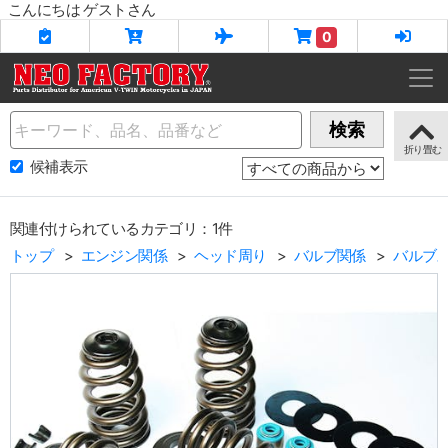
こんにちは ゲストさん
0
Name
検索
候補表示
関連付けられているカテゴリ：1件
トップ
エンジン関係
ヘッド周り
バルブ関係
バルブ