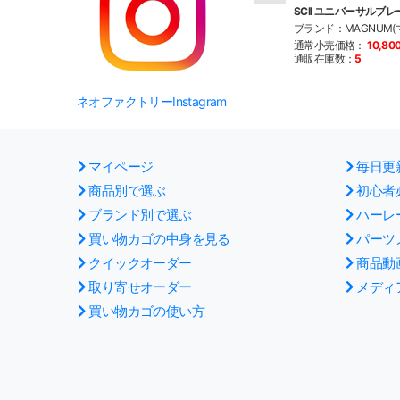
SCII ユニバーサルブレー
ブランド：MAGNUM(
通常小売価格：
10,80
通販在庫数：
5
ネオファクトリーInstagram
マイページ
毎日更
商品別で選ぶ
初心者
ブランド別で選ぶ
ハーレ
買い物カゴの中身を見る
パーツ
クイックオーダー
商品動
取り寄せオーダー
メディ
買い物カゴの使い方