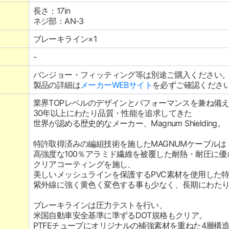
長さ：17in
ネジ部：AN-3
ブレーキライン×1
-
バンジョー・フィッティング等は別途ご購入ください
製品の詳細は
メーカーWEBサイト
を必ずご確認くださ
業界TOPレベルのデザインとパフォーマンスを兼ね備
30年以上にわたり品質・性能を追求してきた
世界が認める歴史的なメーカー、Magnum Shielding。
特許取得済みの編組技術を施したMAGNUMケーブルは
高強度な100％アラミド繊維を被覆した耐熱・耐圧に
クリアコーティングを施し、
美しいメッシュラインを保護するPVC素材を使用した
紫外線に強く黄色く変色する事も少なく、長期にわた
ブレーキラインは圧力テストを行い、
米国自動車安全基準に準ずるDOT規格もクリア。
PTFEチューブにオリジナルの補強素材を重ねた4層構