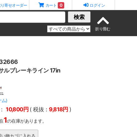
0
取り寄せオーダー
カート
ログイン
検索
2666
サルブレーキライン 17in
ナム)
：
10,800円
( 税抜：
9,818円
)
1
在
の在庫があります。