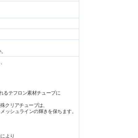
。
い。
え、
優れるテフロン素材チューブに
特殊クリアチューブは、
りメッシュラインの輝きを保ちます。
造により