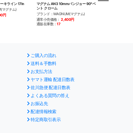
ーキライン 17in
マグナム AN3 10mmバンジョー 90°ベ
マグナム AN3 1
ント クローム
ント クローム
(マグナム)
ブランド：MAGNUM(マグナム)
ブランド：MAGN
100円
通常小売価格：
2,400円
通常小売価格：
2
通販在庫数：
17
通販在庫数：
20
以
ご購入の流れ
送料＆手数料
お支払方法
ヤマト運輸 配達日数表
佐川急便 配達日数表
よくある質問の答え
お振込先
配達情報検索
特定商取引表示