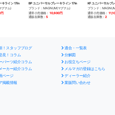
キライン 17in
BP ユニバーサルブレーキライン 17in
KF ユニバーサルブレ
マグナム)
ブランド：MAGNUM(マグナム)
ブランド：MAGNUM
0円
通常小売価格：
10,600円
通常小売価格：
11,
通販在庫数：
5
通販在庫数：
2
新！スタッフブログ
適合・一覧表
必見！コラム
分解図
ーパーツ紹介コラム
お役立ちページ
メーカー紹介コラム
メルマガの登録はこちら
画ページ
ディーラー紹介
ア掲載情報
業販問い合わせ