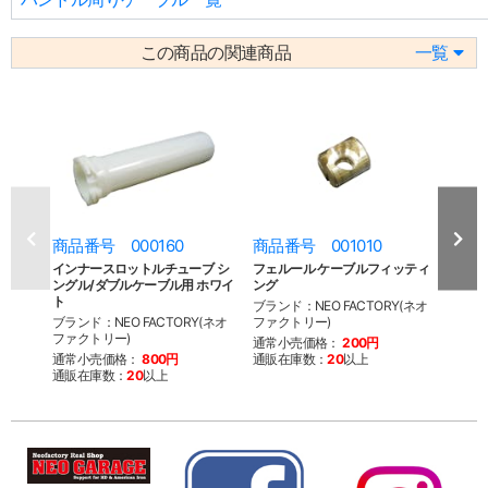
この商品の関連商品
一覧
商品番号 000160
商品番号 001010
商品
インナースロットルチューブ シ
フェルール ケーブルフィッティ
イン
ングル/ダブルケーブル用 ホワイ
ング
ングル
ト
ク
ブランド：NEO FACTORY(ネオ
ブランド：NEO FACTORY(ネオ
ファクトリー)
ブラン
ファクトリー)
ファク
通常小売価格：
200円
通常小売価格：
800円
通販在庫数：
20
以上
通常
通販在庫数：
20
以上
通販