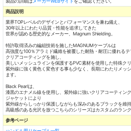
製品の詳細は
メーカーWEBサイト
をご確認ください。
商品説明
業界TOPレベルのデザインとパフォーマンスを兼ね備え、
30年以上にわたり品質・性能を追求してきた
世界が認める歴史的なメーカー、Magnum Shielding。
特許取得済みの編組技術を施したMAGNUMケーブルは
高強度な100％アラミド繊維を被覆した耐熱・耐圧に優れる
クリアコーティングを施し、
美しいメッシュラインを保護するPVC素材を使用した特殊ク
紫外線に強く黄色く変色する事も少なく、長期にわたりメッ
ます。
Black Pearlは、
漆黒のエナメル線を使用し、紫外線に強いクリアコーティン
ジャケットにより
紫外線からしっかり保護しながらも深みのあるブラックを維
高級感のある光沢を放つこちらのシリーズはカスタムのラン
参考ページ
ハンドル周りケーブル一覧