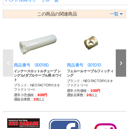
この商品の関連商品
一覧
商品番号 000160
商品番号 001010
商品
インナースロットルチューブ シ
フェルール ケーブルフィッティ
イン
ングル/ダブルケーブル用 ホワイ
ング
ングル
ト
ク
ブランド：NEO FACTORY(ネオ
ブランド：NEO FACTORY(ネオ
ファクトリー)
ブラン
ファクトリー)
ファク
通常小売価格：
200円
通常小売価格：
800円
通販在庫数：
20
以上
通常
通販在庫数：
20
以上
通販