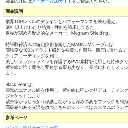
製品の詳細は
メーカーWEBサイト
をご確認ください。
商品説明
業界TOPレベルのデザインとパフォーマンスを兼ね備え、
30年以上にわたり品質・性能を追求してきた
世界が認める歴史的なメーカー、Magnum Shielding。
特許取得済みの編組技術を施したMAGNUMケーブルは
高強度な100％アラミド繊維を被覆した耐熱・耐圧に優れる
クリアコーティングを施し、
美しいメッシュラインを保護するPVC素材を使用した特殊ク
紫外線に強く黄色く変色する事も少なく、長期にわたりメッ
ます。
Black Pearlは、
漆黒のエナメル線を使用し、紫外線に強いクリアコーティン
ジャケットにより
紫外線からしっかり保護しながらも深みのあるブラックを維
高級感のある光沢を放つこちらのシリーズはカスタムのラン
参考ページ
ハンドル周りケーブル一覧