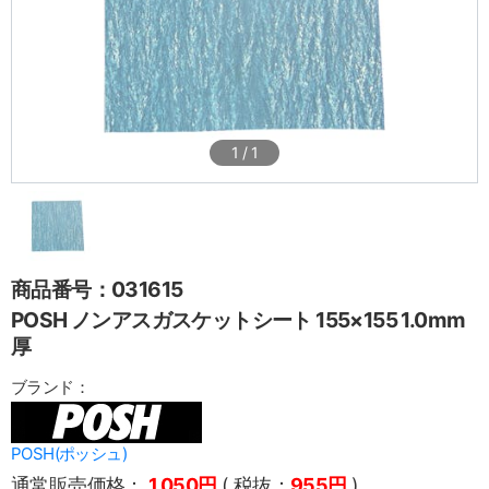
1
/
1
商品番号：031615
POSH ノンアスガスケットシート 155×155 1.0mm
厚
ブランド：
POSH(ポッシュ)
通常販売価格：
1,050円
( 税抜：
955円
)