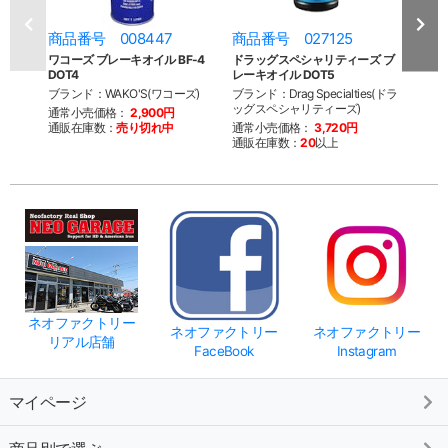
商品番号 008447
商品番号 027125
商品
ワコーズ ブレーキオイル BF-4
ドラッグスペシャリティーズ ブ
ドラ
DOT4
レーキオイル DOT5
レーキ
ブランド：WAKO'S(ワコーズ)
ブランド：Drag Specialties(ドラ
ブランド
ッグスペシャリティーズ)
ッグ
通常小売価格：
2,900円
通販在庫数：
売り切れ中
通常小売価格：
3,720円
通常
通販在庫数：
20
以上
通販
ネオファクトリー
ネオファクトリー
ネオファクトリー
リアル店舗
FaceBook
Instagram
マイページ