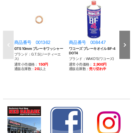
商品番号 001362
商品番号 008447
商品
GTS 10mm ブレーキワッシャー
ワコーズ ブレーキオイル BF-4
キジ
DOT4
ーキャ
ブランド：G.T.S(ジーティーエ
ス)
ブランド：WAKO'S(ワコーズ)
ブラン
通常小売価格：
150円
通常小売価格：
2,900円
通常
通販在庫数：
20
以上
通販在庫数：
売り切れ中
3,30
通販
※こち
を終了
来ませ