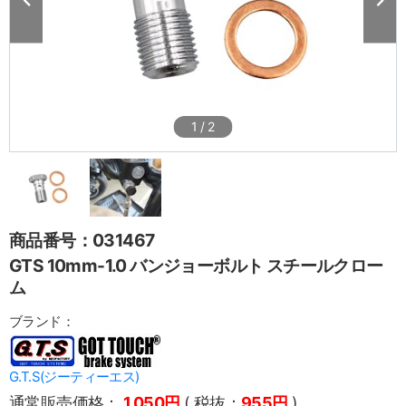
1
/
2
商品番号：031467
GTS 10mm-1.0 バンジョーボルト スチールクロー
ム
ブランド：
G.T.S(ジーティーエス)
通常販売価格：
1,050円
( 税抜：
955円
)