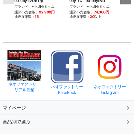
90-99y EVO BT用
99y-TC 90-99yEVO
94y-
ブランド：MIKUNI(ミクニ)
ブランド：MIKUNI(ミクニ)
ブラン
通常小売価格：
92,900円
通常小売価格：
74,300円
通常
通販在庫数：
15
通販在庫数：
20
以上
通販
ネオファクトリー
ネオファクトリー
ネオファクトリー
リアル店舗
FaceBook
Instagram
マイページ
商品別で選ぶ