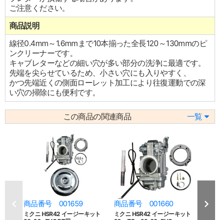
ご注意ください。
商品説明
線径0.4mm～1.6mmまで10本揃った全長120～130mmのピ
ンクリーナーです。
キャブレターなどの細い穴が多い部分の洗浄に最適です。
先端を尖らせているため、小さい穴にも入りやすく、
かつ先端近くの側面ローレット加工により往復運動での深
い穴の掃除にも便利です。
この商品の関連商品
一覧
商品番号 001659
商品番号 001660
商品
ミクニ HSR42 イージーキット
ミクニ HSR42 イージーキット
ミクニ