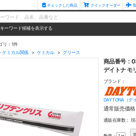
チェックした商品
クイックオーダー
me
キーワード候補を表示する
ゴリ：1件
・ケミカル関係
ケミカル
グリース
商品番号：03
デイトナ モ
ブランド：
DAYTONA（デ
通常販売価格
通販在庫数：
現
数量：