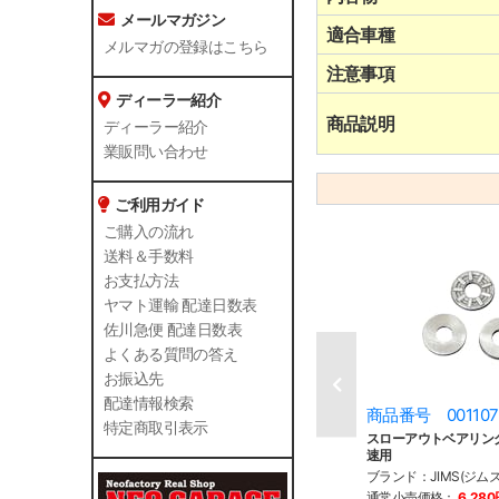
メールマガジン
適合車種
メルマガの登録はこちら
注意事項
ディーラー紹介
商品説明
ディーラー紹介
業販問い合わせ
ご利用ガイド
ご購入の流れ
送料＆手数料
お支払方法
ヤマト運輸 配達日数表
佐川急便 配達日数表
よくある質問の答え
お振込先
配達情報検索
商品番号 001107
特定商取引表示
スローアウトベアリング
速用
ブランド：JIMS(ジムズ
通常小売価格：
6,28