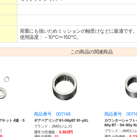
荷重にも強いためミッションの軸受けなどに最適です
使用温度：－10℃〜150℃。
この商品の関連商品
商品番号 001148
商品番号 0011
キット 4速・5
ギアベアリング 91-06yBT 91-yXL
カウンターシャフトベ
84y BT・54-90y X
ブランド：JIMS(ジムズ)
)
ブランド：JIMS(ジム
通常小売価格：
5,920円
0円
通販在庫数：
11
通常小売価格：
5,2