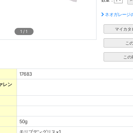
ネオガレージ
1
/
1
17683
ァレン
50g
モリブデングリス×1