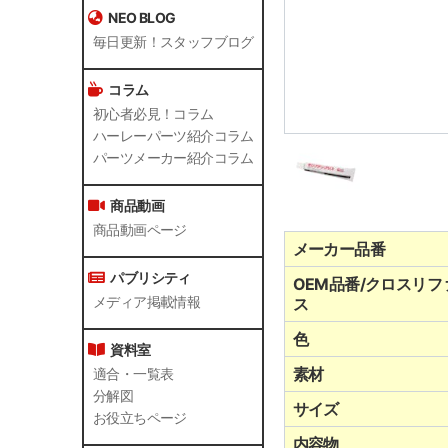
NEO BLOG
毎日更新！スタッフブログ
コラム
初心者必見！コラム
ハーレーパーツ紹介コラム
パーツメーカー紹介コラム
商品動画
商品動画ページ
メーカー品番
パブリシティ
OEM品番/クロスリフ
メディア掲載情報
ス
色
資料室
素材
適合・一覧表
分解図
サイズ
お役立ちページ
内容物