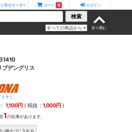
0
取り寄せオーダー
カート
ログイン
検索
1410
リブデングリス
イトナ）
：
1,100円
( 税抜：
1,000円
)
1
在
の在庫があります。