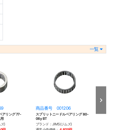
。
一覧
69
商品番号 001206
商品番号 001
アリング 77-
スプリットニードルベアリング 80-
メインドライブギ
L用
06y BT
90y BT
ズ)
ブランド：JIMS(ジムズ)
ブランド：JIMS(
30円
通常小売価格：
4,970円
通常小売価格：
4