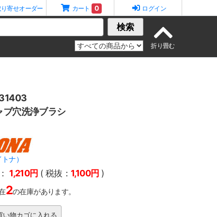
0
取り寄せオーダー
カート
ログイン
検索
1403
ャブ穴洗浄ブラシ
イトナ）
：
1,210円
( 税抜：
1,100円
)
2
在
の在庫があります。