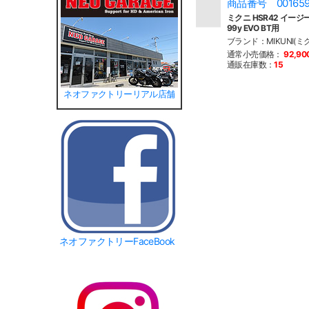
商品番号 00165
ミクニ HSR42 イージ
99y EVO BT用
ブランド：MIKUNI(ミ
通常小売価格：
92,9
通販在庫数：
15
ネオファクトリーリアル店舗
ネオファクトリーFaceBook