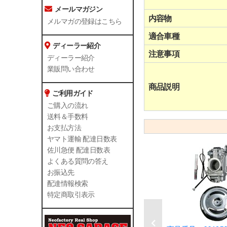
メールマガジン
内容物
メルマガの登録はこちら
適合車種
ディーラー紹介
注意事項
ディーラー紹介
業販問い合わせ
商品説明
ご利用ガイド
ご購入の流れ
送料＆手数料
お支払方法
ヤマト運輸 配達日数表
佐川急便 配達日数表
よくある質問の答え
お振込先
配達情報検索
特定商取引表示