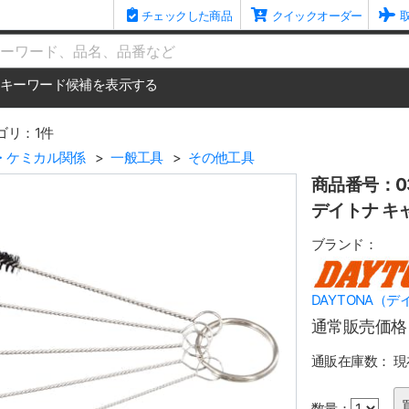
チェックした商品
クイックオーダー
me
キーワード候補を表示する
ゴリ：1件
・ケミカル関係
一般工具
その他工具
商品番号：03
デイトナ キ
ブランド：
DAYTONA（デ
通常販売価格
通販在庫数：
現
数量：