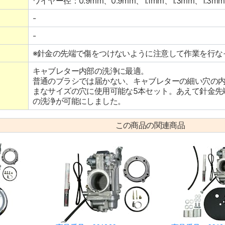
ワイヤー径：0.9mm、0.9mm、1.1mm、1.3mm、1.3mm
-
-
※針金の先端で傷をつけないように注意して作業を行な
キャブレター内部の洗浄に最適。
普通のブラシでは届かない、キャブレターの細い穴の
まなサイズの穴に使用可能な5本セット。あえて針金先
の洗浄が可能にしました。
この商品の関連商品