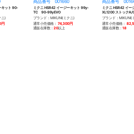
9
商品番号 001660
商品番号 0016
ーキット 90-
ミクニ HSR42 イージーキット 99y-
ミクニ HSR42 イー
TC 90-99yEVO
XL1200 ストックA/
クニ)
ブランド：MIKUNI(ミクニ)
ブランド：MIKUNI(
00円
通常小売価格：
74,300円
通常小売価格：
82,
通販在庫数：
20
以上
通販在庫数：
18