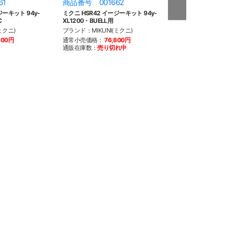
61
商品番号 001662
商品番号 002
ジーキット 94y-
ミクニ HSR42 イージーキット 94y-
ミクニ HSR45 ト
C
XL1200・BUELL用
TC BT用
ミクニ)
ブランド：MIKUNI(ミクニ)
ブランド：MIKUNI
500円
通常小売価格：
76,800円
通常小売価格：
1
通販在庫数：
売り切れ中
通販在庫数：
4