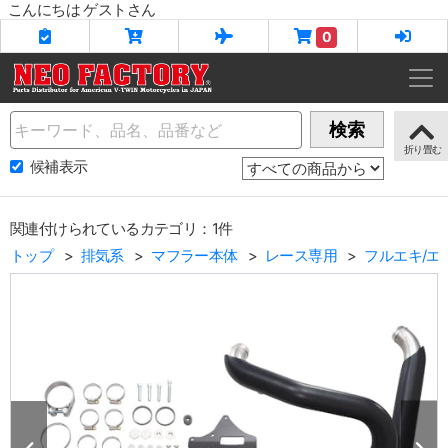
こんにちは ゲストさん
0
Name
検索
候補表示
関連付けられているカテゴリ：1件
トップ
排気系
マフラー本体
レース専用
フルエキ/エ