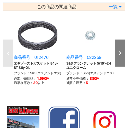
この商品の関連商品
一覧
商品番号 012476
商品番号 022259
商品
エキゾーストガスケット 84y-
S&S フランジナット 5/16"-24
Qual
BT 86y-XL
ユニクローム
06-
ブランド：S&S(エスアンドエス)
ブランド：S&S(エスアンドエス)
ブラン
通常小売価格：
1,590円
通常小売価格：
880円
通常
通販在庫数：
20
以上
通販在庫数：
5
通販