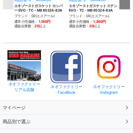
エキゾーストガスケット カッパ
エキゾーストガスケット ステン
エキ
ー EVO・TC・M8 65324-83A
EVO・TC・M8 65324-83A
84y-
ブランド：SR(エスアール)
ブランド：SR(エスアール)
ブラン
ファク
通常小売価格：
1,190円
通常小売価格：
1,390円
通販在庫数：
20
以上
通販在庫数：
20
以上
通常
通販
ネオファクトリー
ネオファクトリー
ネオファクトリー
リアル店舗
FaceBook
Instagram
マイページ
商品別で選ぶ