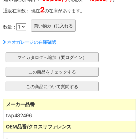
2
通販在庫数：
現在
の在庫があります。
数量：
ネオガレージの在庫確認
メーカー品番
twp482496
OEM品番/クロスリファレンス
-