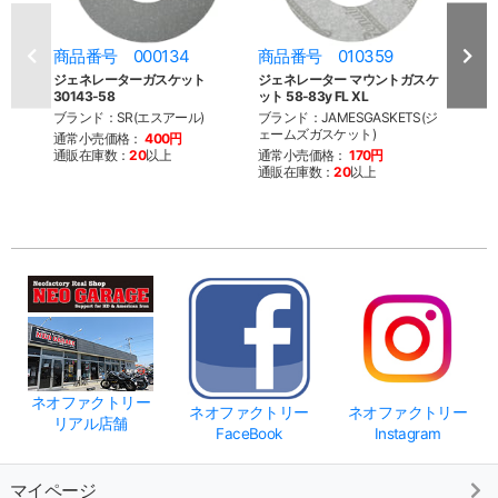
商品番号 000134
商品番号 010359
商品
ジェネレーターガスケット
ジェネレーター マウントガスケ
ジェ
30143-58
ット 58-83y FL XL
ルシール
ブランド：SR(エスアール)
ブランド：JAMESGASKETS(ジ
ブラン
ェームズガスケット)
ェーム
通常小売価格：
400円
通販在庫数：
20
以上
通常小売価格：
170円
通常
通販在庫数：
20
以上
通販
ネオファクトリー
ネオファクトリー
ネオファクトリー
リアル店舗
FaceBook
Instagram
マイページ