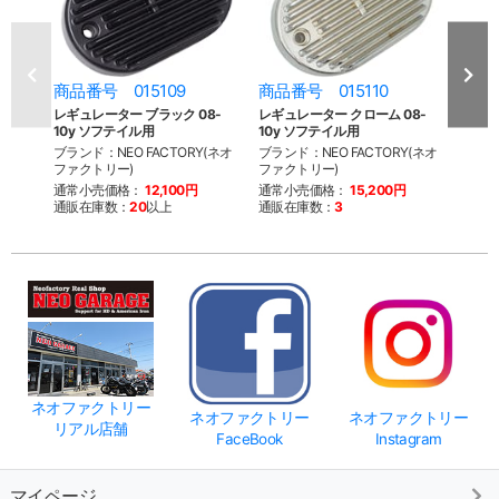
商品番号 015109
商品番号 015110
商品
レギュレーター ブラック 08-
レギュレーター クローム 08-
レギュ
10y ソフテイル用
10y ソフテイル用
ル 74
ブランド：NEO FACTORY(ネオ
ブランド：NEO FACTORY(ネオ
ブラン
ファクトリー)
ファクトリー)
ファク
通常小売価格：
12,100円
通常小売価格：
15,200円
通常
通販在庫数：
20
以上
通販在庫数：
3
通販
ネオファクトリー
ネオファクトリー
ネオファクトリー
リアル店舗
FaceBook
Instagram
マイページ