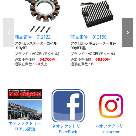
商品番号 012122
商品番号 012150
商品
アクセル ステーターコイル
アクセル レギュレーター 89-
スタン
-99yBT
99yBT 黒
ロー
ブランド：ACCEL(アクセル)
ブランド：ACCEL(アクセル)
ブラン
ード)
通常小売価格：
54,700円
通常小売価格：
69,100円
通販在庫数：
20
以上
通販在庫数：
6
通常
通販
ネオファクトリー
ネオファクトリー
ネオファクトリー
リアル店舗
FaceBook
Instagram