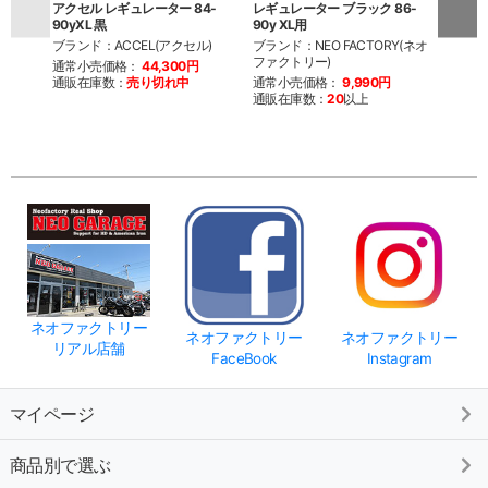
アクセル レギュレーター 84-
レギュレーター ブラック 86-
レギュ
90yXL 黒
90y XL用
90y 
ブランド：ACCEL(アクセル)
ブランド：NEO FACTORY(ネオ
ブラン
ファクトリー)
ファク
通常小売価格：
44,300円
通販在庫数：
売り切れ中
通常小売価格：
9,990円
通常
通販在庫数：
20
以上
通販
ネオファクトリー
ネオファクトリー
ネオファクトリー
リアル店舗
FaceBook
Instagram
マイページ
商品別で選ぶ