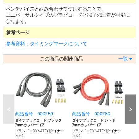
ベンチバイスと組み合わせて使用することで、
ユニバーサルタイプのプラグコードと端子の圧着が可能に
なります。
参考ページ
参考資料：タイミングマークについて
この商品の関連商品
一覧
商品番号 000759
商品番号 000760
商品
ダイナプラグコード ブラック
ダイナプラグコード レッド
ダイ
7mmカッパーコア
7mmカッパーコア
7mm
ブランド：DYNATEK(ダイナテ
ブランド：DYNATEK(ダイナテ
ブラン
ック)
ック)
ック)