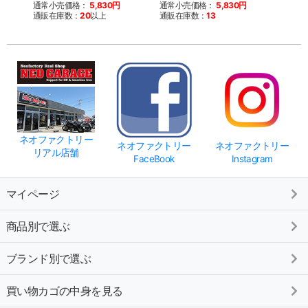
通常小売価格：
5,830円
通常小売価格：
5,830円
通常
通販在庫数：
20
以上
通販在庫数：
13
通販
ネオファクトリー
ネオファクトリー
ネオファクトリー
リアル店舗
FaceBook
Instagram
マイページ
商品別で選ぶ
ブランド別で選ぶ
買い物カゴの中身を見る