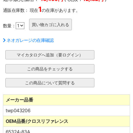
1
通販在庫数：
現在
の在庫があります。
数量：
ネオガレージの在庫確認
メーカー品番
twp043206
OEM品番/クロスリファレンス
65324-83A