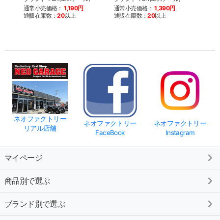
ェーム
通常小売価格：
1,190円
通常小売価格：
1,390円
通販在庫数：
20
以上
通販在庫数：
20
以上
通常
通販
ネオファクトリー
ネオファクトリー
ネオファクトリー
リアル店舗
FaceBook
Instagram
マイページ
商品別で選ぶ
ブランド別で選ぶ