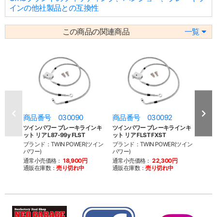
インの他社製品との互換性
この商品の関連商品
一覧
商品番号 030090
商品番号 030092
商品
ツインパワー ブレーキラインキ
ツインパワー ブレーキラインキ
ツイ
ット リア L87-99y FLST
ット リア FLST FXST
ット+6
10yF
ブランド：TWIN POWER(ツイン
ブランド：TWIN POWER(ツイン
パワー)
パワー)
ブラン
パワー
通常小売価格：
18,900円
通常小売価格：
22,300円
通販在庫数：
売り切れ中
通販在庫数：
売り切れ中
通常
通販