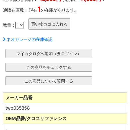
1
通販在庫数：
現在
の在庫があります。
数量：
ネオガレージの在庫確認
メーカー品番
twp035858
OEM品番/クロスリファレンス
-