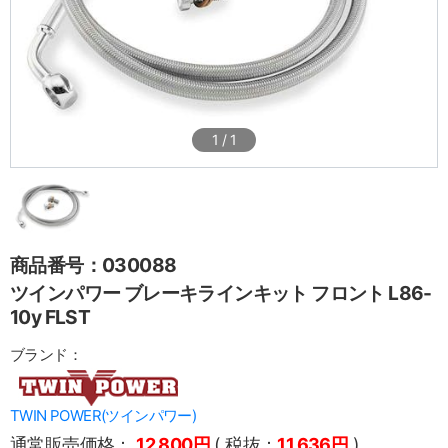
1
/
1
商品番号：030088
ツインパワー ブレーキラインキット フロント L86-
10y FLST
ブランド：
TWIN POWER(ツインパワー)
通常販売価格：
12,800円
( 税抜：
11,636円
)