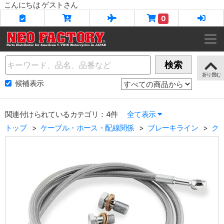
こんにちは ゲストさん
0
Name
検索
候補表示
関連付けられているカテゴリ：4件
全て表示
トップ
ケーブル・ホース・配線関係
ブレーキライン
ク