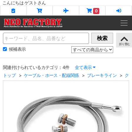
こんにちは ゲストさん
0
Name
検索
候補表示
関連付けられているカテゴリ：4件
全て表示
トップ
ケーブル・ホース・配線関係
ブレーキライン
ク