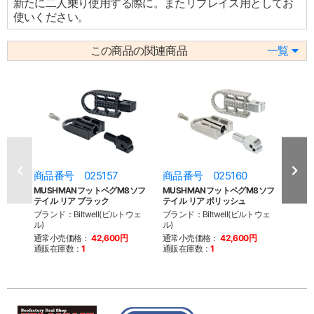
新たに二人乗り使用する際に。またリプレイス用としてお
使いください。
この商品の関連商品
一覧
商品番号 025157
商品番号 025160
商品
MUSHMANフットペグM8ソフ
MUSHMANフットペグM8ソフ
Bil
テイル リア ブラック
テイル リア ポリッシュ
M8ソ
ブランド：Biltwell(ビルトウェ
ブランド：Biltwell(ビルトウェ
ブラン
ル)
ル)
ル)
通常小売価格：
42,600円
通常小売価格：
42,600円
通常
通販在庫数：
1
通販在庫数：
1
通販