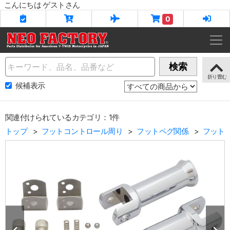
こんにちは ゲストさん
0
Name
検索
候補表示
関連付けられているカテゴリ：1件
トップ
フットコントロール周り
フットペグ関係
フット