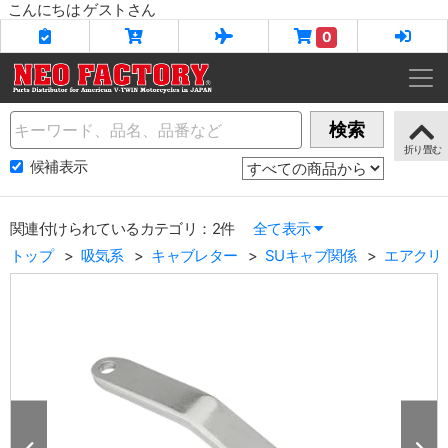
こんにちは ゲストさん
0
Name
検索
候補表示
関連付けられているカテゴリ：2件
全て表示
トップ
吸気系
キャブレター
SUキャブ関係
エアクリ