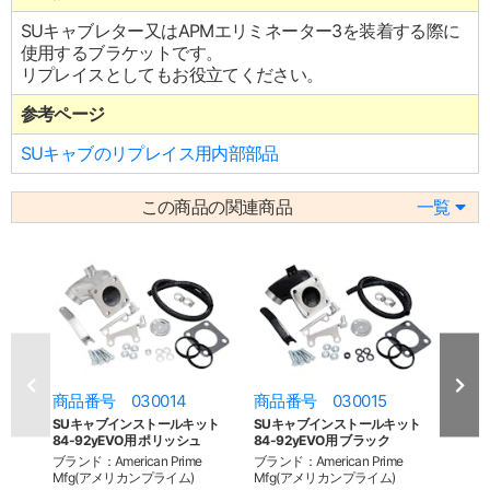
SUキャブレター又はAPMエリミネーター3を装着する際に
使用するブラケットです。
リプレイスとしてもお役立てください。
参考ページ
SUキャブのリプレイス用内部部品
この商品の関連商品
一覧
商品番号 030014
商品番号 030015
商品
SUキャブインストールキット
SUキャブインストールキット
SU
84-92yEVO用 ポリッシュ
84-92yEVO用 ブラック
93-
ブランド：American Prime
ブランド：American Prime
ブランド
Mfg(アメリカンプライム)
Mfg(アメリカンプライム)
Mfg