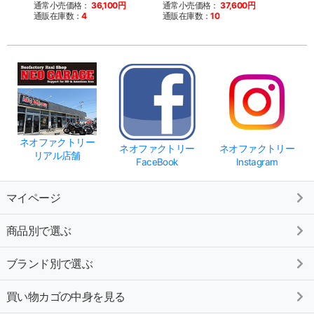
通常小売価格：
36,100円
通常小売価格：
37,600円
通常
通販在庫数：
4
通販在庫数：
10
通販
ネオファクトリー
ネオファクトリー
ネオファクトリー
リアル店舗
FaceBook
Instagram
マイページ
商品別で選ぶ
ブランド別で選ぶ
買い物カゴの中身を見る