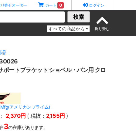
0
取り寄せオーダー
カート
ログイン
検索
部品
0026
サポートブラケット ショベル・パン用 クロ
ime Mfg(アメリカンプライム)
：
2,370円
( 税抜：
2,155円
)
3
在
の在庫があります。