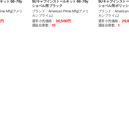
ット 66-78y
SUキャブインストールキット 66-78y
SUキャブインストール
ショベル用 ブラック
ショベル用 ポリッシ
ime Mfg(アメリ
ブランド：American Prime Mfg(アメリ
ブランド：American 
カンプライム)
カンプライム)
0円
通常小売価格：
30,500円
通常小売価格：
29,
通販在庫数：
10
通販在庫数：
1