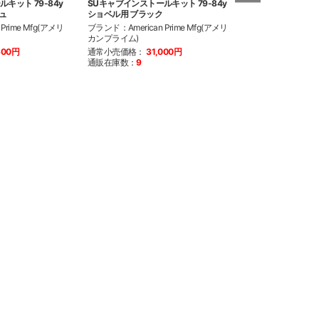
キット 79-84y
SUキャブインストールキット 79-84y
SUキャブ用スモ
ュ
ショベル用 ブラック
ブランド：American
Prime Mfg(アメリ
ブランド：American Prime Mfg(アメリ
カンプライム)
カンプライム)
通常小売価格：
7
600円
通常小売価格：
31,000円
通販在庫数：
20
以
通販在庫数：
9