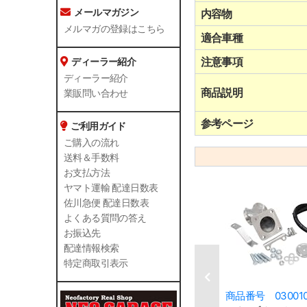
メールマガジン
内容物
メルマガの登録はこちら
適合車種
注意事項
ディーラー紹介
ディーラー紹介
商品説明
業販問い合わせ
参考ページ
ご利用ガイド
ご購入の流れ
送料＆手数料
お支払方法
ヤマト運輸 配達日数表
佐川急便 配達日数表
よくある質問の答え
お振込先
配達情報検索
特定商取引表示
商品番号 03001