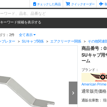
チェックした商品
クイックオーダー
me
キーワード候補を表示する
ゴリ：2件
全て表示
ャブレター
SUキャブ関係
エアクリーナー関係
その他関連
商品番号：03
SUキャブ用
ーム
ブランド：
American Pr
通常販売価格
通販在庫数：
現